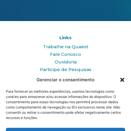
Links
Trabalhe na Quaest
Fale Conosco
Ouvidoria
Participe de Pesquisas
Gerenciar o consentimento
Telefone:
+55 31 3018-6195
Para fornecer as melhores experiências, usamos tecnologias como
Avenida Cristóvão Colombo, 400
cookies para armazenar e/ou acessar informações do dispositivo. O
Savassi – Belo Horizonte / MG
consentimento para essas tecnologias nos permitirá processar dados
como comportamento de navegação ou IDs exclusivos neste site. Não
consentir ou retirar o consentimento pode afetar negativamente certos
recursos e funções.