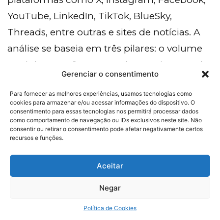
YouTube, LinkedIn, TikTok, BlueSky,
Threads, entre outras e sites de notícias. A
análise se baseia em três pilares: o volume
total de menções, a taxa de crescimento do
Gerenciar o consentimento
tópico e a relevância do evento gerador
Para fornecer as melhores experiências, usamos tecnologias como
para o mercado e a sociedade.
cookies para armazenar e/ou acessar informações do dispositivo. O
consentimento para essas tecnologias nos permitirá processar dados
como comportamento de navegação ou IDs exclusivos neste site. Não
consentir ou retirar o consentimento pode afetar negativamente certos
recursos e funções.
Marina Siqueira | Diretora de
Aceitar
Sustentabilidade e Riscos
Negar
Política de Cookies