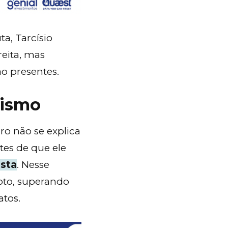
a, Tarcísio
eita, mas
o presentes.
rismo
o não se explica
tes de que ele
ista
. Nesse
oto, superando
atos.