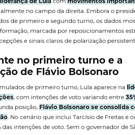
liderança de Lula
com
movimentos importan
cialmente no campo da direita. Embora o preside
tados de primeiro e segundo turno, os dados m
sformação, marcada por reposicionamentos estr
pções e sinais claros de polarização persistent
ente no primeiro turno e a
ção de Flávio Bolsonaro
imulados de primeiro turno, Lula aparece na
li
ações
, com intenções de voto variando entre
35
unda posição,
Flávio Bolsonaro se consolida c
ção
. No cenário que inclui Tarcísio de Freitas e 
% das intenções de voto. Sem o governador de Sã