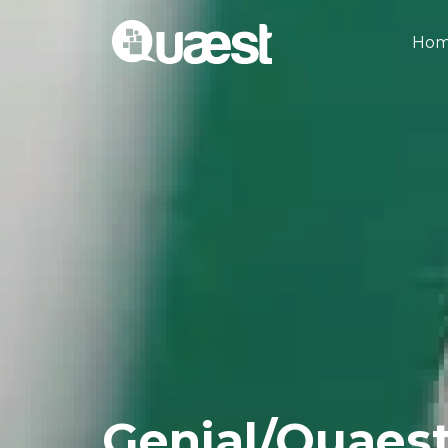
Ho
Genial/Quaest