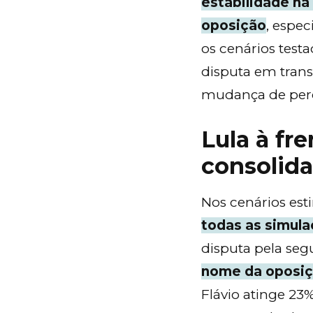
estabilidade na 
oposição
, espe
os cenários tes
disputa em tran
mudança de perce
Lula à fr
consolida
Nos cenários est
todas as simul
disputa pela seg
nome da oposi
Flávio atinge 23