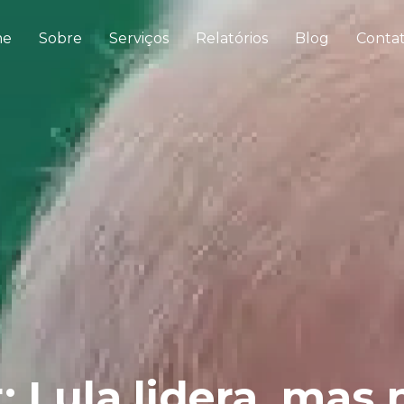
me
Sobre
Serviços
Relatórios
Blog
Conta
: Lula lidera, mas 