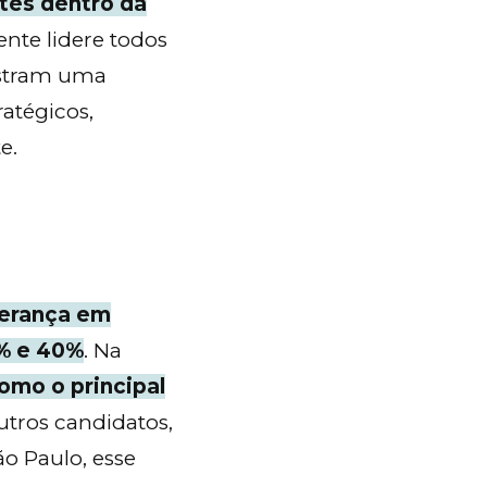
tes dentro da
nte lidere todos
ostram uma
atégicos,
e.
derança em
% e 40%
. Na
omo o principal
outros candidatos,
o Paulo, esse