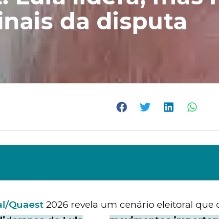
inais da disputa
al/Quaest
2026 revela um cenário eleitoral qu