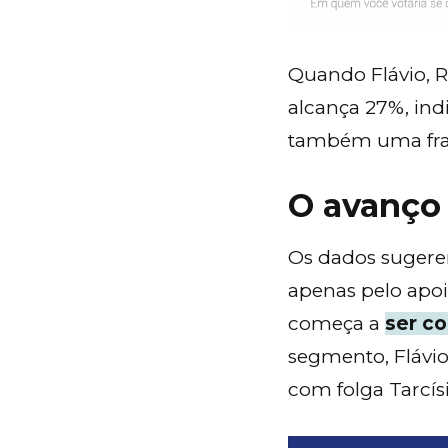
Quando Flávio, R
alcança 27%, ind
também uma frag
O avanço 
Os dados sugerem
apenas pelo apoio
começa a
ser co
segmento, Flávio
com folga Tarcís