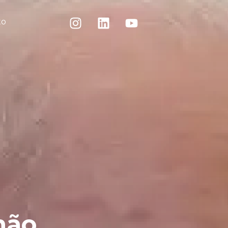
to
não