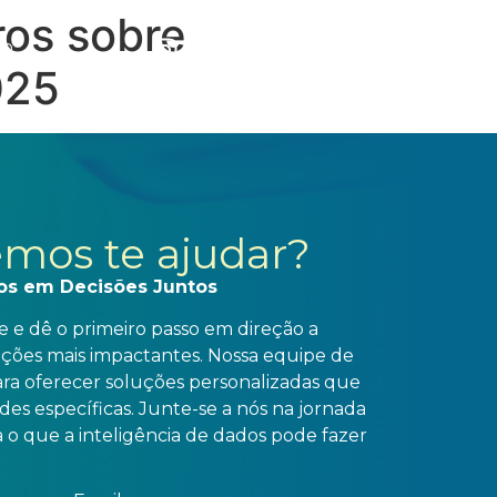
ros sobre
to
025
mos te ajudar?
os em Decisões Juntos
 e dê o primeiro passo em direção a
ações mais impactantes. Nossa equipe de
para oferecer soluções personalizadas que
es específicas. Junte-se a nós na jornada
 o que a inteligência de dados pode fazer