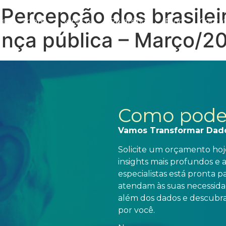
 Percepção dos brasilei
me
Sobre
Serviços
Relatórios
Blog
Conta
ança pública – Março/2
Como pode
Vamos Transformar Dad
Solicite um orçamento hoje
insights mais profundos e 
especialistas está pronta 
atendam às suas necessidad
além dos dados e descubra
por você.