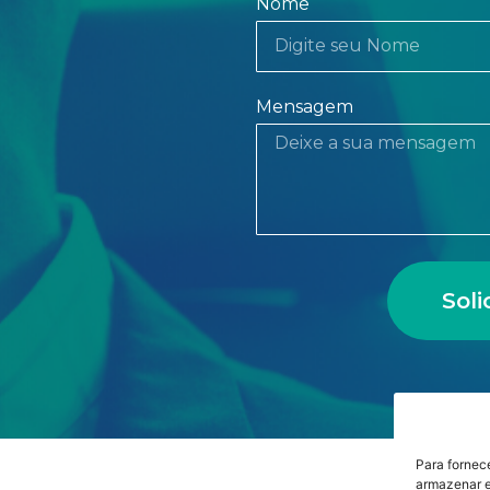
Nome
Mensagem
Sol
Para fornec
armazenar e