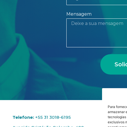
Mensagem
Sol
Para fornec
armazenar e
Telefone:
+55 31 3018-6195
tecnologias
exclusivos n