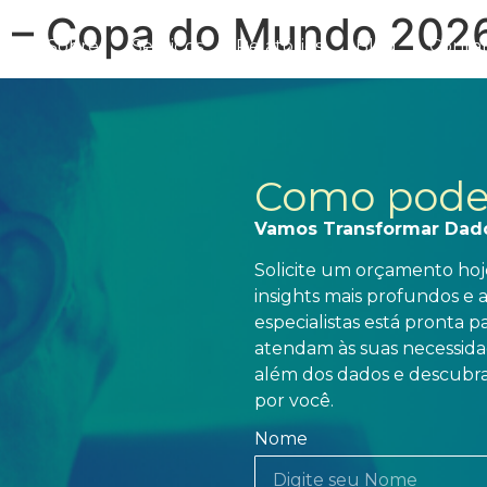
l – Copa do Mundo 202
me
Sobre
Serviços
Relatórios
Blog
Conta
Como pode
Vamos Transformar Dad
Solicite um orçamento hoje
insights mais profundos e 
especialistas está pronta 
atendam às suas necessidad
além dos dados e descubra
por você.
Nome