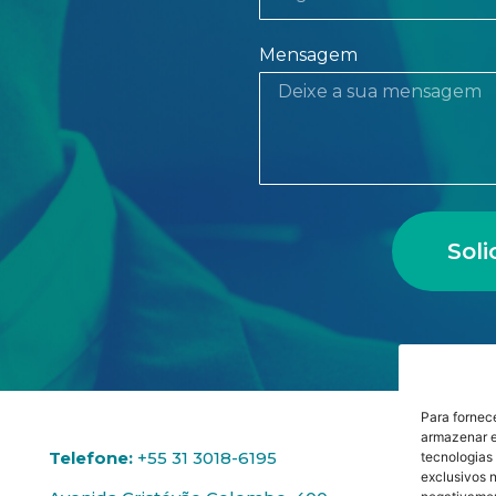
Mensagem
Sol
Para fornec
armazenar e
Telefone:
+55 31 3018-6195
tecnologias
exclusivos n