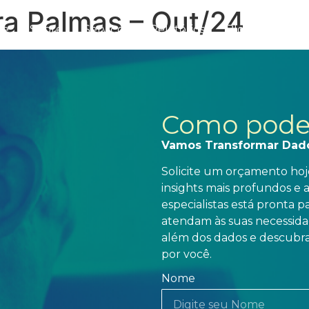
ra Palmas – Out/24
me
Sobre
Serviços
Relatórios
Blog
Conta
Como pode
Vamos Transformar Dad
Solicite um orçamento hoje
insights mais profundos e 
especialistas está pronta 
atendam às suas necessidad
além dos dados e descubra
por você.
Nome