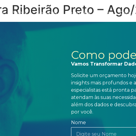
ra Ribeirão Preto – Ago
me
Sobre
Serviços
Relatórios
Blog
Conta
Como pode
Vamos Transformar Dad
Solicite um orçamento hoje
insights mais profundos e 
especialistas está pronta 
atendam às suas necessidad
além dos dados e descubra
por você.
Nome