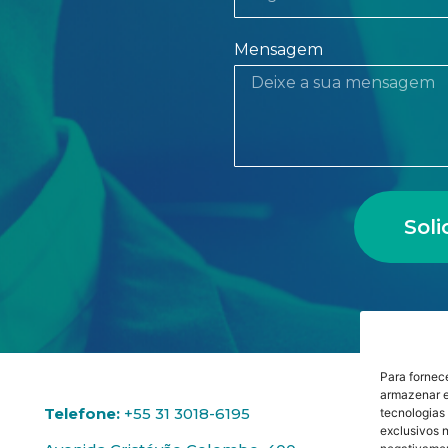
Mensagem
Sol
Para fornec
armazenar e
Telefone:
+55 31 3018-6195
tecnologias
exclusivos n