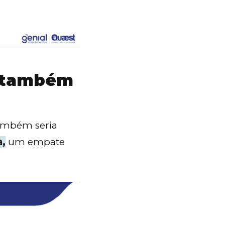
o também
também seria
a,
um empate