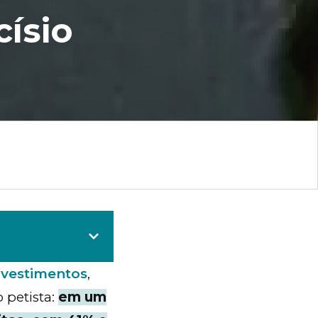
císio
nvestimentos
,
 petista:
em um