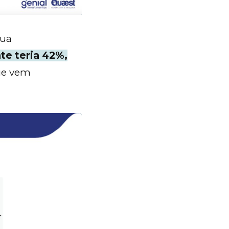
sua
te teria 42%,
que vem